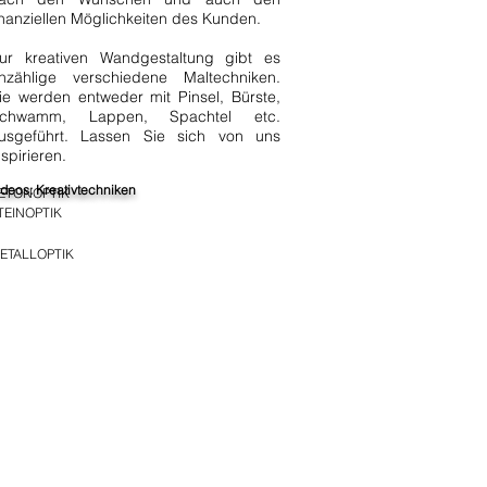
inanziellen Möglichkeiten des Kunden.
ur kreativen Wandgestaltung gibt es
nzählige verschiedene Maltechniken.
ie werden entweder mit Pinsel, Bürste,
chwamm, Lappen, Spachtel etc.
usgeführt. Lassen Sie sich von uns
nspirieren.
ideos: Kreativtechniken
ETONOPTIK
TEINOPTIK
ETALLOPTIK