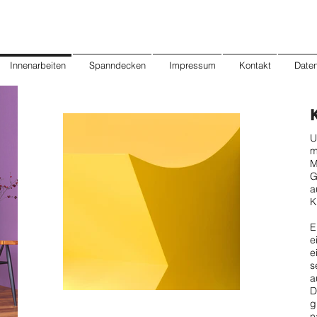
Innenarbeiten
Spanndecken
Impressum
Kontakt
Date
K
U
m
M
G
a
K
E
e
e
s
a
D
g
n