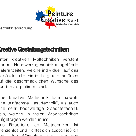
nschutzverordnung
reative Gestaltungstechniken
nter kreativen Maltechniken versteht
an mit Handwerksgeschick ausgeführte
alerarbeiten, welche individuell auf das
ebäude, die Einrichtung und natürlich
uf die geschmacklichen Wünsche des
unden abgestimmt sind.
ine kreative Maltechnik kann sowohl
ine „einfachste Lasurtechnik“, als auch
ine sehr hochwertige Spachteltechnik
ein, welche in vielen Arbeitsschritten
ufgetragen werden muss.
as Repertoire an Maltechniken ist
renzenlos und richtet sich ausschließlich
ach den Wünschen und auch den